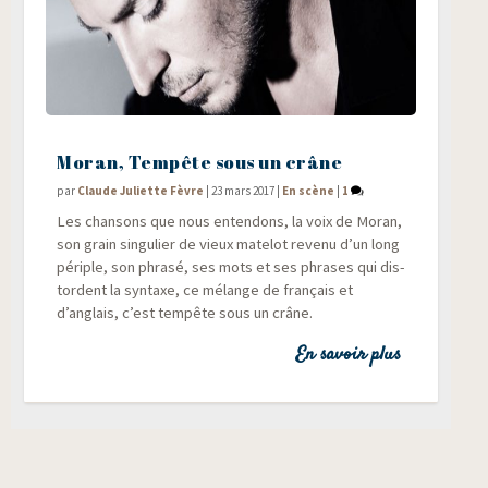
Moran, Tempête sous un crâne
par
Claude Juliette Fèvre
|
23 mars 2017
|
En scène
|
1
Les chan­sons que nous enten­dons, la voix de Moran,
son grain sin­gu­lier de vieux mate­lot reve­nu d’un long
périple, son phra­sé, ses mots et ses phrases qui dis­
tordent la syn­taxe, ce mélange de fran­çais et
d’anglais, c’est tem­pête sous un crâne.
En savoir plus