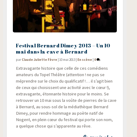
Festival Bernard Dimey 2013 – Un 10
mai dans la cave à Bernard
par
Claude Juliette Fèvre
|
10 mai 2013
|
En scène
|
0
Extra­va­gante his­toire que celle de ces comé­diens
ama­teurs du Topel Théâtre (atten­tion ! ne pas se
méprendre sur le choix du qua­li­fi­ca­tif !… il s’agit bien
de ceux qui choi­sissent une acti­vi­té avec le cœur !),
extra­va­gante, éton­nante his­toire pour le moins. Se
retrou­ver un 10 mai sous la voûte de pierres de la cave
à Ber­nard, au sous-sol de la média­thèque Ber­nard
Dimey, pour rendre hom­mage au poète natif de
Nogent, en plein cœur du fes­ti­val qui porte son nom,
a quelque chose qui s’apparente au rêve.