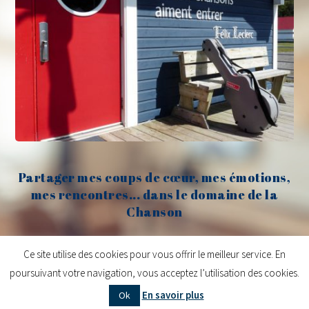
Partager mes coups de cœur, mes émotions,
mes rencontres... dans le domaine de la
Chanson
Claude Fèvre
Ce site utilise des cookies pour vous offrir le meilleur service. En
poursuivant votre navigation, vous acceptez l’utilisation des cookies.
Copyright © 2026
Claude Fèvre | Chanter c'est lancer des balles
| Design
En savoir plus
Ok
centifoliae
|
Mentions légales
|
Contact