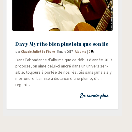
Davy Myrtho bien plus loin que son île
par
Claude Juliette Fèvre
|
5 mars 2017
|
Albums
|
0
Dans l’abondance d’albums que ce début d’année 2017
pro­pose, on aime celui-ci ancré dans un uni­vers sen­
sible, tou­jours à por­tée de nos réa­li­tés sans jamais s’y
mor­fondre. La mise à dis­tance d’une plume, d’un
regard…
En savoir plus