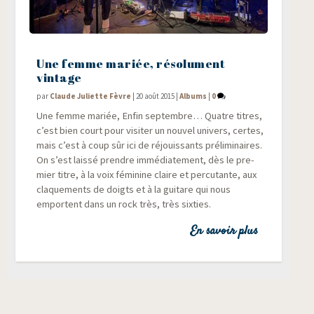
Une femme mariée, résolument
vintage
par
Claude Juliette Fèvre
|
20 août 2015
|
Albums
|
0
Une femme mariée, Enfin sep­tembre… Quatre titres,
c’est bien court pour visi­ter un nou­vel uni­vers, certes,
mais c’est à coup sûr ici de réjouis­sants pré­li­mi­naires.
On s’est lais­sé prendre immé­dia­te­ment, dès le pre­
mier titre, à la voix fémi­nine claire et per­cu­tante, aux
cla­que­ments de doigts et à la gui­tare qui nous
emportent dans un rock très, très sixties.
En savoir plus