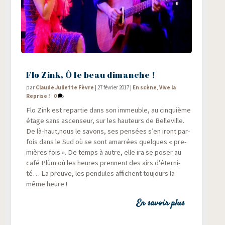
Flo Zink, Ô le beau dimanche !
par
Claude Juliette Fèvre
|
27 février 2017
|
En scène
,
Vive la
Reprise !
|
0
Flo Zink est repar­tie dans son immeuble, au cin­quième
étage sans ascen­seur, sur les hau­teurs de Bel­le­ville.
De là-haut,nous le savons, ses pen­sées s’en iront par­
fois dans le Sud où se sont amar­rées quelques « pre­
mières fois ». De temps à autre, elle ira se poser au
café Plùm où les heures prennent des airs d’é­ter­ni­
té… La preuve, les pen­dules affichent tou­jours la
même heure !
En savoir plus