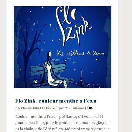
Flo Zink, couleur menthe à l’eau
par
Claude Juliette Fèvre
|
7 juin 2016
|
Albums
|
0
Cou­leur menthe à l’eau – pétillante, s’il vous plaît ! –
pour la fraî­cheur, pour le goût sucré, pour les gla­çons
et la cha­leur de l’été mêlés. Même si ce vert peut sur­