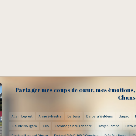
Partager mes coups de cœur, mes émotions, 
Chans
Allain Leprest
Anne Sylvestre
Barbara
Barbara Weldens
Barjac
Claude Nougaro
Clio
Comme ça nous chante
Davy Kilembe
Détour
Festival Bernard Dimey
Festival DécOUVRIR Concèze
Frédéric Bobin
G