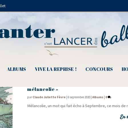
llet
Valerio Zurlini
ALBUMS
VIVE LA REPRISE !
CONCOURS
HO
Trois albums de rentrée, « Si tu t’appelle
mélancolie »
par
Claude Juliette Fèvre
|
6 septembre 2020
|
Albums
|
0
Mélan­co­lie, un mot qui fait écho à Sep­tembre, ce mois d
En s