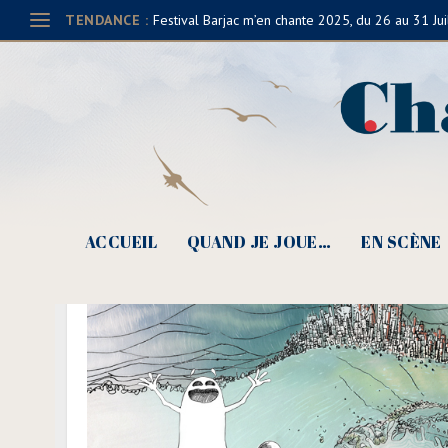
TENDANCE :
Festival Barjac m’en chante 2025, du 26 au 31 Jui
ACCUEIL
QUAND JE JOUE…
EN SCÈNE