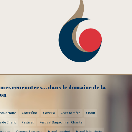
mes rencontres... dans le domaine de la
on
Baudelaire
Café Plùm
Cave Po
Chez ta Mère
Chouf
s de Chant
Festival
Festival Barjac m'en Chante
arance
Georges Brassens
Hervé Lapalud
Hervé Suhubiette