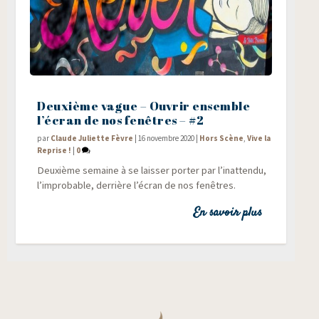
Deuxième vague – Ouvrir ensemble
l’écran de nos fenêtres – #2
par
Claude Juliette Fèvre
|
16 novembre 2020
|
Hors Scène
,
Vive la
Reprise !
|
0
Deuxième semaine à se lais­ser por­ter par l’inattendu,
l’improbable, der­rière l’écran de nos fenêtres.
En savoir plus