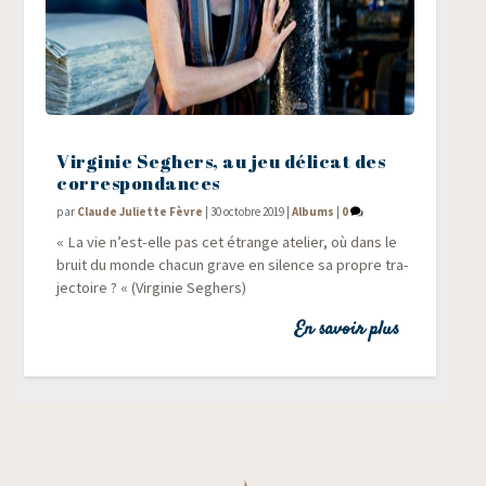
Virginie Seghers, au jeu délicat des
correspondances
par
Claude Juliette Fèvre
|
30 octobre 2019
|
Albums
|
0
« La vie n’est-elle pas cet étrange ate­lier, où dans le
bruit du monde cha­cun grave en silence sa propre tra­
jec­toire ? « (Vir­gi­nie Seghers)
En savoir plus