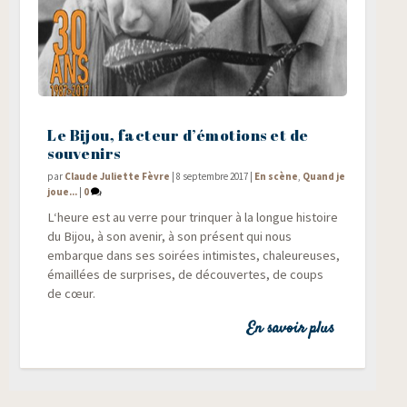
Le Bijou, facteur d’émotions et de
souvenirs
par
Claude Juliette Fèvre
|
8 septembre 2017
|
En scène
,
Quand je
joue...
|
0
L‘heure est au verre pour trin­quer à la longue his­toire
du Bijou, à son ave­nir, à son pré­sent qui nous
embarque dans ses soi­rées inti­mistes, cha­leu­reuses,
émaillées de sur­prises, de décou­vertes, de coups
de cœur.
En savoir plus