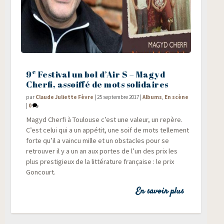
e
9
Festival un bol d’Air S – Magyd
Cherfi, assoiffé de mots solidaires
par
Claude Juliette Fèvre
|
25 septembre 2017
|
Albums
,
En scène
|
0
Magyd Cher­fi à Tou­louse c’est une valeur, un repère.
C’est celui qui a un appé­tit, une soif de mots tel­le­ment
forte qu’il a vain­cu mille et un obs­tacles pour se
retrou­ver il y a un an aux portes de l’un des prix les
plus pres­ti­gieux de la lit­té­ra­ture fran­çaise : le prix
Goncourt.
En savoir plus