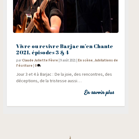
Vivre ou revivre Barjac m’en Chante
2021, épisodes 3 & 4
par
Claude Juliette Fèvre
|
9 août 2021
|
En scène
,
Jubilations de
l'écriture
|
0
Jour 3 et 4 à Bar­jac : De la joie, des ren­contres, des
décep­tions, de la tris­tesse aussi…
En savoir plus