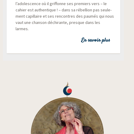
l’adolescence où il grif­fonne ses pre­miers vers – le
cahier est authen­tique ! – dans sa rébel­lion pas seule­
ment capil­laire et ses ren­contres des pau­més qui nous
vaut une chan­son déchi­rante, presque dans les
larmes.
En savoir plus