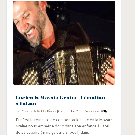
Lucien la Movaiz Graine, l’émotion
à foison
par
Claude Juliette Fèvre
|
6 septembre 2015
|
En scène
|
0
Et c’est la réus­site de ce spec­tacle : Lucien la Movaiz
Graine nous emmène donc dans son enfance à l’abri
de sa cabane (mais ça dure si peu !) dans