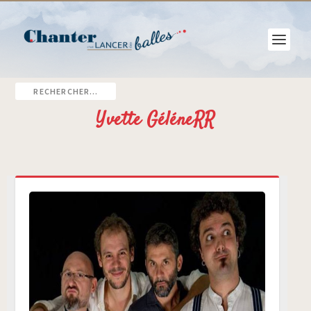
Yvette GéléneRR