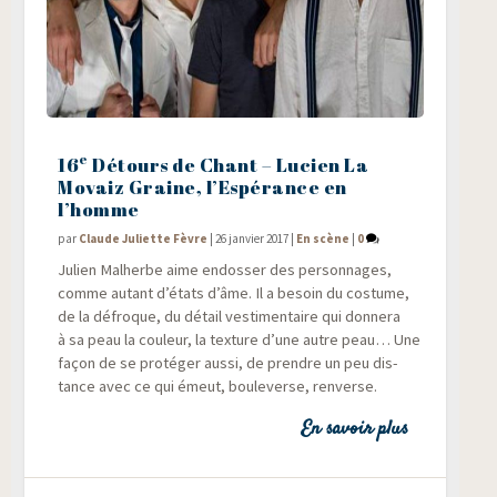
e
16
Détours de Chant – Lucien La
Movaiz Graine, l’Espérance en
l’homme
par
Claude Juliette Fèvre
|
26 janvier 2017
|
En scène
|
0
Julien Mal­herbe aime endos­ser des per­son­nages,
comme autant d’états d’âme. Il a besoin du cos­tume,
de la défroque, du détail ves­ti­men­taire qui don­ne­ra
à sa peau la cou­leur, la tex­ture d’une autre peau… Une
façon de se pro­té­ger aus­si, de prendre un peu dis­
tance avec ce qui émeut, bou­le­verse, renverse.
En savoir plus