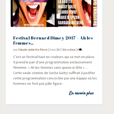
Festival Bernard Dimey 2017 – Ah les
femmes…
par
Claude Juliette Fèvre
|
5 mai 2017
|
En scène
|
0
C’est un fes­ti­val haut en cou­leurs qui se met en place.
Il prend le pari d’une pro­gram­ma­tion exclu­si­ve­ment
fémi­nine. « Ah les femmes sans queue ni tête »…
Cette seule cita­tion de Sacha Gui­try suf­fi­rait à jus­ti­fier
cette pro­gram­ma­tion concoc­tée par une équipe où les
hommes ne font pas pâle figure.
En savoir plus