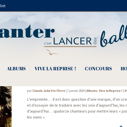
llet
Zora
ALBUMS
VIVE LA REPRISE !
CONCOURS
HO
L’empreinte Ferrat, Voix en mosaïque
par
Claude Juliette Fèvre
|
7 janvier 2019
|
Albums
,
Vive la Reprise !
|
0
L’empreinte… Il est donc ques­tion d’une marque, d’un sceau
et d’essayer de le tra­duire avec les voix d’aujourd’hui, le
d’aujourd’hui… qua­torze chan­teurs pour mettre leurs « pa
les siens ».