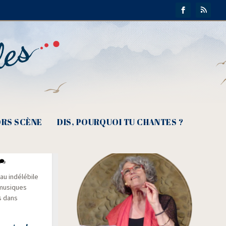
RS SCÈNE
DIS, POURQUOI TU CHANTES ?
 indé­lé­bile
s musiques
s dans