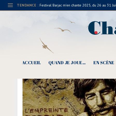
TENDANCE :
Festival Barjac m’en chante 2025, du 26 au 31 Jui
ACCUEIL
QUAND JE JOUE…
EN SCÈNE