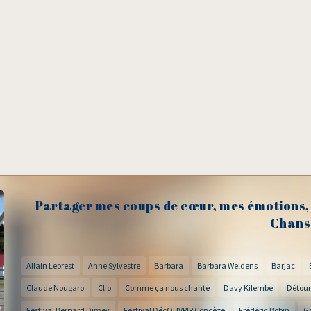
Partager mes coups de cœur, mes émotions, 
Chans
Allain Leprest
Anne Sylvestre
Barbara
Barbara Weldens
Barjac
Claude Nougaro
Clio
Comme ça nous chante
Davy Kilembe
Détour
Festival Bernard Dimey
Festival DécOUVRIR Concèze
Frédéric Bobin
G