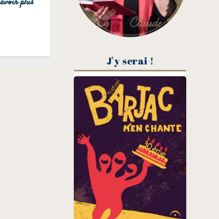
avoir plus
J'y serai !