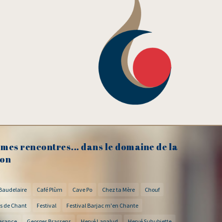
mes rencontres... dans le domaine de la
on
Baudelaire
Café Plùm
Cave Po
Chez ta Mère
Chouf
s de Chant
Festival
Festival Barjac m'en Chante
arance
Georges Brassens
Hervé Lapalud
Hervé Suhubiette