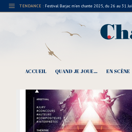
TENDANCE :
Festival Barjac m’en chante 2025, du 26 au 31 Jui
ACCUEIL
QUAND JE JOUE…
EN SCÈNE