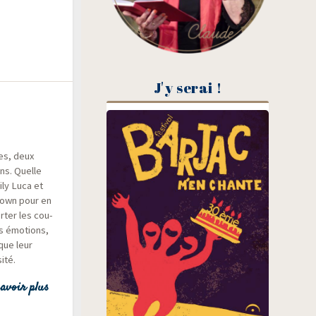
J'y serai !
les, deux
ons. Quelle
ily Luca et
clown pour en
r­ter les cou­
rs émo­tions,
que leur
ité.
avoir plus