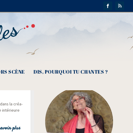
RS SCÈNE
DIS, POURQUOI TU CHANTES ?
dans la créa­
e inté­rieure
avoir plus