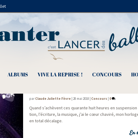
llet
Benjamin Conte
ALBUMS
VIVE LA REPRISE !
CONCOURS
HO
Pic d’Or 2018, voyage en terre inconnue
par
Claude Juliette Fèvre
|
28 mai 2018
|
Concours
|
0
Quand s’achèvent ces qua­rante huit heures en sus­pen­sion 
tion, l’écriture, la musique, j’ai le cœur cha­vi­ré, mon hor­log
en total décalage.
En s