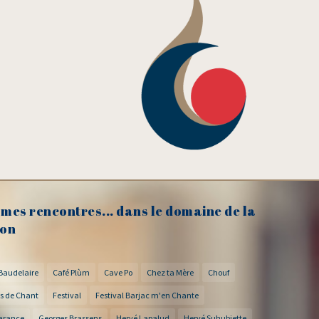
mes rencontres... dans le domaine de la
on
Baudelaire
Café Plùm
Cave Po
Chez ta Mère
Chouf
s de Chant
Festival
Festival Barjac m'en Chante
arance
Georges Brassens
Hervé Lapalud
Hervé Suhubiette