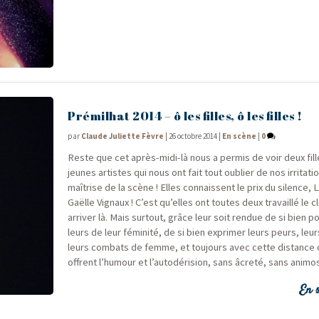
Prémilhat 2014 – ô les filles, ô les filles !
par
Claude Juliette Fèvre
|
26 octobre 2014
|
En scène
|
0
Reste que cet après-midi-là nous a per­mis de voir deux fil
jeunes artistes qui nous ont fait tout oublier de nos irri­ta­ti
maî­trise de la scène ! Elles connaissent le prix du silence, L
Gaëlle Vignaux ! C’est qu’elles ont toutes deux tra­vaillé le 
arri­ver là. Mais sur­tout, grâce leur soit ren­due de si bien po
leurs de leur fémi­ni­té, de si bien expri­mer leurs peurs, leu
leurs com­bats de femme, et tou­jours avec cette dis­tance 
offrent l’humour et l’autodérision, sans âcre­té, sans animos
En s