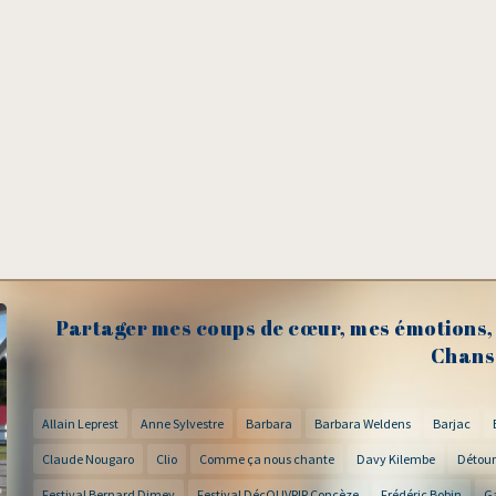
Partager mes coups de cœur, mes émotions, 
Chans
Allain Leprest
Anne Sylvestre
Barbara
Barbara Weldens
Barjac
Claude Nougaro
Clio
Comme ça nous chante
Davy Kilembe
Détour
Festival Bernard Dimey
Festival DécOUVRIR Concèze
Frédéric Bobin
G