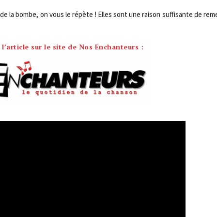
 de la bombe, on vous le répète ! Elles sont une rai­son suf­fi­sante de reme
 l’article sur le site de Nos Enchanteurs :