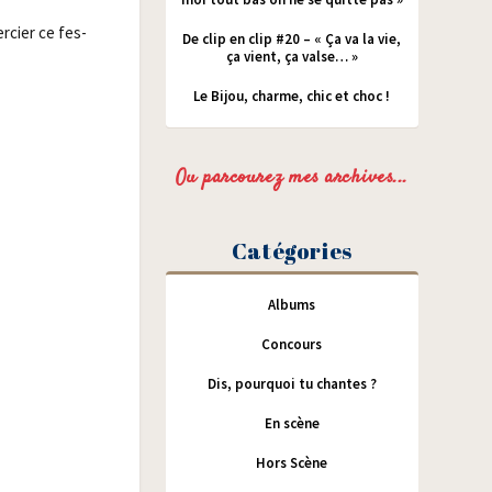
r­cier ce fes­
De clip en clip #20 – « Ça va la vie,
ça vient, ça valse… »
Le Bijou, charme, chic et choc !
Ou parcourez mes archives...
Catégories
Albums
Concours
Dis, pourquoi tu chantes ?
En scène
Hors Scène