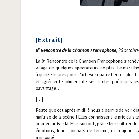
[Extrait]
e
8
Ren­contre de la Chan­son Fran­co­phone,
26 octobre 
e
La 8
Ren­contre de la Chan­son Fran­co­phone s’achève
vil­lage de quelques spec­ta­teurs de plus. Le mara­th
à quinze heures pour s’achever quatre heures plus tard
et agré­mente joli­ment de ses textes poé­tiques le
davantage…
[…]
Reste que cet après-midi-là nous a per­mis de voir deux
maî­trise de la scène ! Elles connaissent le prix du si
pour en arri­ver là. Mais sur­tout, grâce leur soit ren­du
émo­tions, leurs com­bats de femme, et tou­jours av
animosité.