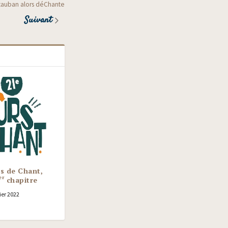
auban alors déChante
Suivant
s de Chant,
er
chapitre
ier 2022