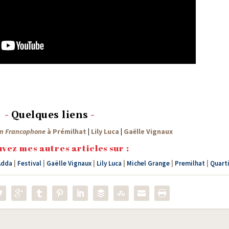
-
Quelques liens
-
n Fran­co­phone
à Pré­mil­hat
|
Lily Luca
|
Gaëlle Vignaux
vez mes autres articles sur :
 Adda
|
Festival
|
Gaëlle Vignaux
|
Lily Luca
|
Michel Grange
|
Premilhat
|
Quarti