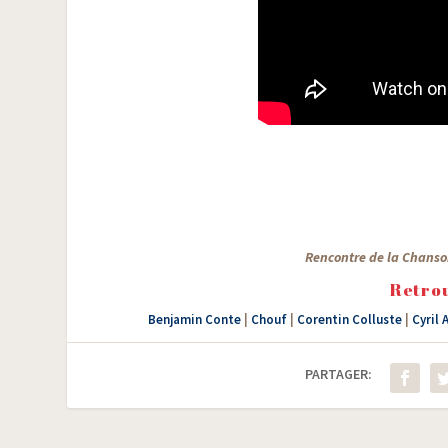
Ren­contre de la Chan­so
Retrou
Benjamin Conte
|
Chouf
|
Corentin Colluste
|
Cyril
PARTAGER: