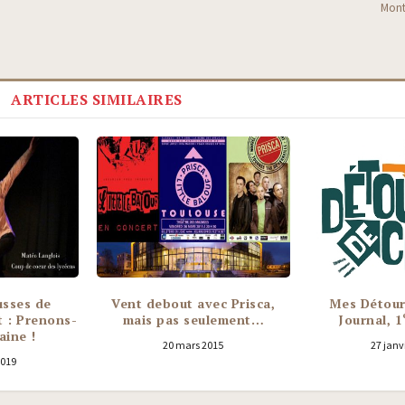
Mont
ARTICLES SIMILAIRES
usses de
Vent debout avec Prisca,
Mes Détour
 : Prenons-
mais pas seulement…
Journal, 1
aine !
20 mars 2015
27 janv
2019