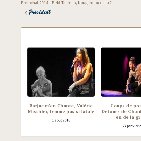
Prémilhat 2014 – Petit Taureau, Nougaro où es-tu ?
Précédent
Barjac m’en Chante, Valérie
Coups de po
Mischler, femme pas si fatale
Détours de Chant
en de la gr
1 août 2016
27 janvier 