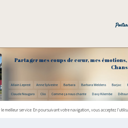
Partager mes coups de cœur, mes émotions, 
Chans
Allain Leprest
Anne Sylvestre
Barbara
Barbara Weldens
Barjac
Claude Nougaro
Clio
Comme ça nous chante
Davy Kilembe
Détour
Festival Bernard Dimey
Festival DécOUVRIR Concèze
Frédéric Bobin
G
r le meilleur service. En poursuivant votre navigation, vous acceptez l’utili
Jacques Brel
Jacques Prévert
Jean-Claude Barens
Jean Ferrat
Jul
Lucas Lemauff
Léo Ferré
Manu Galure
Matéo Langlois
Michèle Ber