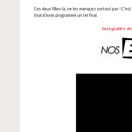
Ces deux filles-là, ne les man­quez sur­tout pas ! C’est
ti­val d’avoir pro­gram­mé un tel final.
Intégralité de