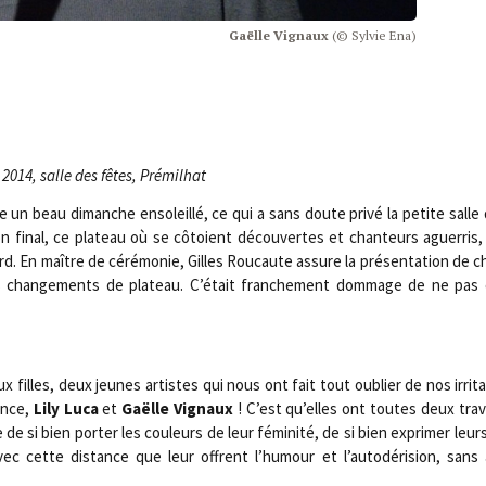
Gaëlle Vignaux
(© Syl­vie Ena)
2014, salle des fêtes, Prémilhat
 un beau dimanche enso­leillé, ce qui a sans doute pri­vé la petite salle
on final, ce pla­teau où se côtoient décou­vertes et chan­teurs aguer­ris,
. En maître de céré­mo­nie, Gilles Rou­caute assure la pré­sen­ta­tion de 
s chan­ge­ments de pla­teau. C’était fran­che­ment dom­mage de ne pa
 filles, deux jeunes artistes qui nous ont fait tout oublier de nos irri­ta
lence,
Lily Luca
et
Gaëlle Vignaux
! C’est qu’elles ont toutes deux tra­v
e de si bien por­ter les cou­leurs de leur fémi­ni­té, de si bien expri­mer leur
ec cette dis­tance que leur offrent l’humour et l’autodérision, sans 