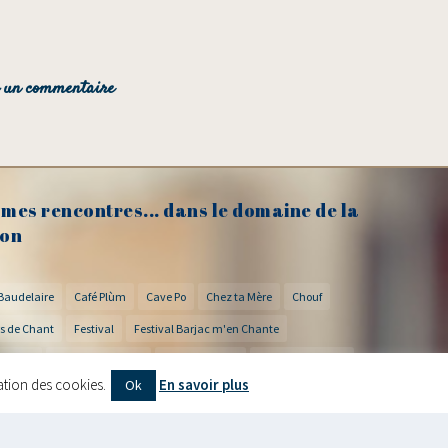
mes rencontres... dans le domaine de la
on
Baudelaire
Café Plùm
Cave Po
Chez ta Mère
Chouf
s de Chant
Festival
Festival Barjac m'en Chante
arance
Georges Brassens
Hervé Lapalud
Hervé Suhubiette
sation des cookies.
En savoir plus
Ok
es Nectar
Jérémie Bossone
Lautrec
Le Bijou
Lise Martin
nard
Nicolas Jules
Nogent
Pic d'Or
Rencontres Marc Robine