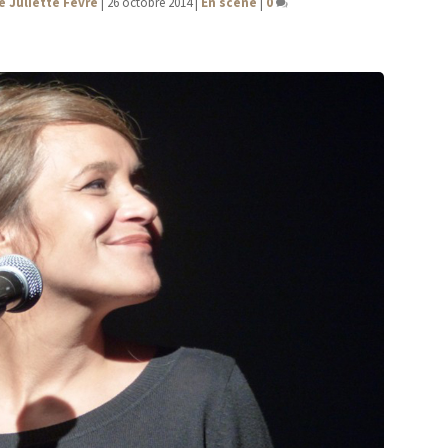
e Juliette Fèvre
|
26 octobre 2014
|
En scène
|
0