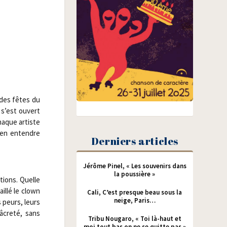
 des fêtes du
 s’est ouvert
chaque artiste
s en entendre
Derniers articles
Jérôme Pinel, « Les souvenirs dans
la poussière »
­tions. Quelle
aillé le clown
Cali, C’est presque beau sous la
neige, Paris…
s peurs, leurs
âcre­té, sans
Tribu Nougaro, « Toi là-haut et
moi tout bas on ne se quitte pas »