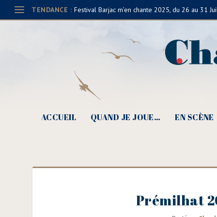
TENDANCE :
Festival Barjac m’en chante 2025, du 26 au 31 Jui
ACCUEIL
QUAND JE JOUE…
EN SCÈNE
Prémilhat 2014