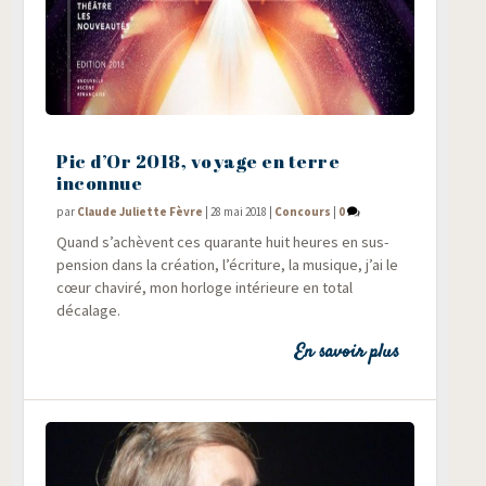
Pic d’Or 2018, voyage en terre
inconnue
par
Claude Juliette Fèvre
|
28 mai 2018
|
Concours
|
0
Quand s’achèvent ces qua­rante huit heures en sus­
pen­sion dans la créa­tion, l’écriture, la musique, j’ai le
cœur cha­vi­ré, mon hor­loge inté­rieure en total
décalage.
En savoir plus