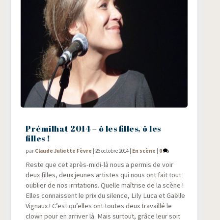
Prémilhat 2014 – ô les filles, ô les
filles !
par
Claude Juliette Fèvre
|
26 octobre 2014
|
En scène
|
0
Reste que cet après-midi-là nous a per­mis de voir
deux filles, deux jeunes artistes qui nous ont fait tout
oublier de nos irri­ta­tions. Quelle maî­trise de la scène !
Elles connaissent le prix du silence, Lily Luca et Gaëlle
Vignaux ! C’est qu’elles ont toutes deux tra­vaillé le
clown pour en arri­ver là. Mais sur­tout, grâce leur soit