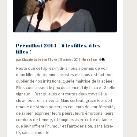
Prémilhat 2014 – ô les filles, ô les
filles !
par
Claude Juliette Fèvre
|
26 octobre 2014
|
En scène
|
0
Reste que cet après-midi-là nous a per­mis de voir
deux filles, deux jeunes artistes qui nous ont fait tout
oublier de nos irri­ta­tions. Quelle maî­trise de la scène !
Elles connaissent le prix du silence, Lily Luca et Gaëlle
Vignaux ! C’est qu’elles ont toutes deux tra­vaillé le
clown pour en arri­ver là. Mais sur­tout, grâce leur soit
ren­due de si bien por­ter les cou­leurs de leur fémi­ni­té,
de si bien expri­mer leurs peurs, leurs émo­tions, leurs
com­bats de femme, et tou­jours avec cette dis­tance
que leur offrent l’humour et l’autodérision, sans âcre­
té, sans animosité.