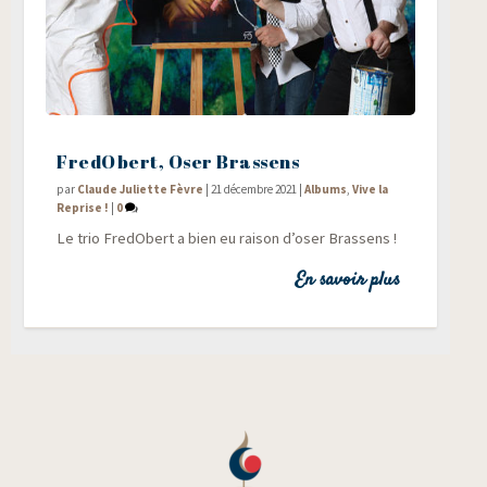
FredObert, Oser Brassens
par
Claude Juliette Fèvre
|
21 décembre 2021
|
Albums
,
Vive la
Reprise !
|
0
Le trio Fre­dO­bert a bien eu rai­son d’oser Brassens !
En savoir plus