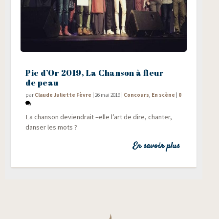
Pic d’Or 2019, La Chanson à fleur
de peau
par
Claude Juliette Fèvre
|
26 mai 2019
|
Concours
,
En scène
|
0
La chan­son devien­drait –elle l’art de dire, chan­ter,
dan­ser les mots ?
En savoir plus