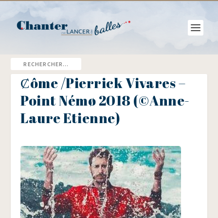
Ȼôme /​Pierrick Vivares –
Point Némø 2018 (©Anne-
Laure Etienne)