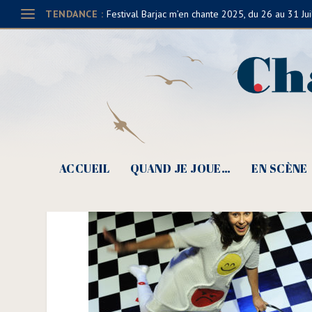
TENDANCE :
Festival Barjac m’en chante 2025, du 26 au 31 Jui
Détours de Chant 2018 
ACCUEIL
QUAND JE JOUE…
EN SCÈNE