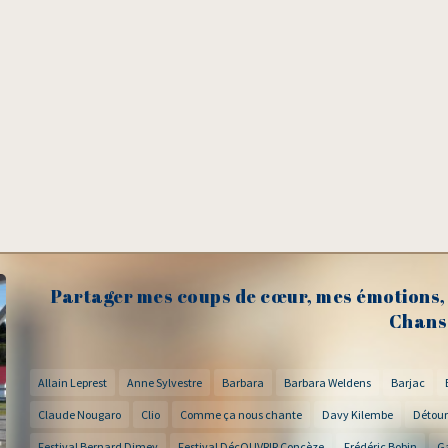
Partager mes coups de cœur, mes émotions, 
Chans
Allain Leprest
Anne Sylvestre
Barbara
Barbara Weldens
Barjac
Claude Nougaro
Clio
Comme ça nous chante
Davy Kilembe
Détour
Festival Bernard Dimey
Festival DécOUVRIR Concèze
Frédéric Bobin
G