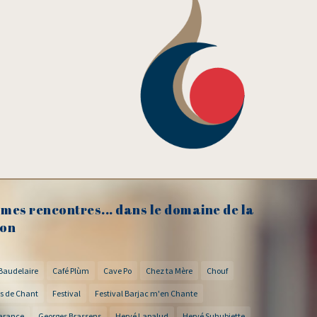
mes rencontres... dans le domaine de la
on
Baudelaire
Café Plùm
Cave Po
Chez ta Mère
Chouf
s de Chant
Festival
Festival Barjac m'en Chante
arance
Georges Brassens
Hervé Lapalud
Hervé Suhubiette