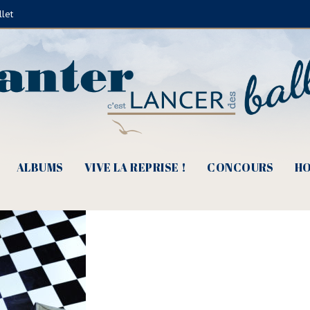
llet
– Ka-You (©Droits Réservés)
ALBUMS
VIVE LA REPRISE !
CONCOURS
HO