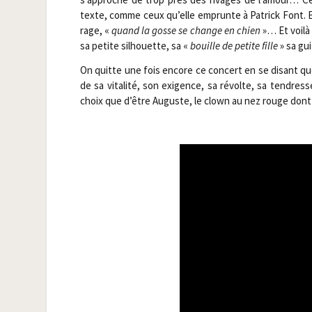
texte, comme ceux qu’elle emprunte à Patrick Font. Enf
rage, «
quand la gosse se change en chien
»… Et voi­là
sa petite sil­houette, sa «
bouille de petite fille
» sa gui
On quitte une fois encore ce concert en se disant que l’
de sa vita­li­té, son exi­gence, sa révolte, sa ten­dre
choix que d’être Auguste, le clown au nez rouge dont 