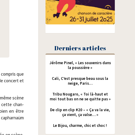
Derniers articles
Jérôme Pinel, « Les souvenirs dans
la poussière »
a com­pris que
Cali, C’est presque beau sous la
 de concert et
neige, Paris…
Tribu Nougaro, « Toi là-haut et
te même scène
moi tout bas on ne se quitte pas »
t cette chan­
De clip en clip #20 – « Ça va la vie,
 bien en être
ça vient, ça valse… »
ai caphar­naüm
Le Bijou, charme, chic et choc !
trée en scène,