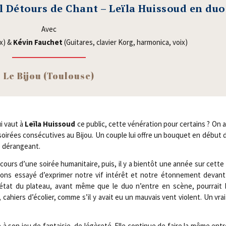
al Détours de Chant – Leïla Huissoud en duo
Avec
ix) &
Kévin Fau­chet
(Gui­tares, cla­vier Korg, har­mo­ni­ca, voix)
Le Bijou (Tou­louse)
ui vaut à
Leï­la Huis­soud
ce public, cette véné­ra­tion pour cer­tains ? On 
soi­rées consé­cu­tives au Bijou. Un couple lui offre un bou­quet en début
e dérangeant.
ours d’une soi­rée huma­ni­taire, puis, il y a bien­tôt une année sur cet
vons essayé d’exprimer notre vif inté­rêt et notre éton­ne­ment devan
’état du pla­teau, avant même que le duo n’entre en scène, pour­rait
s, cahiers d’écolier, comme s’il y avait eu un mau­vais vent violent. Un vr
à son jeu de fan­tai­sie, de légè­re­té. Elle conti­nue de faire la même en