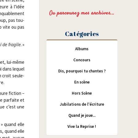
eure à l’idée
Ou parcourez mes archives...
n­qua­ble­ment
oup, pas tou­
op vite ou pas
Catégories
 de fra­gile
. »
Albums
Concours
cret, lui-même
lui dans lequel
Dis, pourquoi tu chantes ?
n croit seule­
En scène
re.
ure fic­tion –
Hors Scène
ue par­faite et
Jubilations de l'écriture
que c’est une
Quand je joue...
» quand elle
Vive la Reprise !
s, quand elle
un mot, aucun