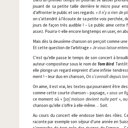
jouant de sa petite taille der­rière le micro pour en
d’affronter le public et ses regards. «
Il n’y a rien de
on s’attendrit à l’écoute de sa petite voix per­chée, 
jours de façon très audible ! – Le public aime cette fra
assez. Pour­ra-t-elle encore long­temps en user, en ab
Mais dès la deuxième chan­son on per­çoit comme une
Et cette ques­tion de l’arbitrage «
Je vous laisse enten
C’est qu’elle passe le temps de son concert à brouiller
auteur-com­po­si­teur sous le nom de
Tom Bird
. Tan­tôt
elle plonge un regard empreint d’une infi­nie ten­dresse
ment ! – leur duo en chan­son,
On s’connaît depuis lo
On aime, il est vrai, les textes qui pour­raient être de
comme cette courte chan­son – pay­sage, «
sous un fi
ce moment où « [
sa] mai­son devient nulle part
», ou
chan­son qu’elle s’offre à elle-même… Soit.
Au cours du concert elle endosse bien des rôles. Ce
raconte par exemple son séjour d’une année en Suisse 
s’approche de trop près des rivages de l’amour… Cel