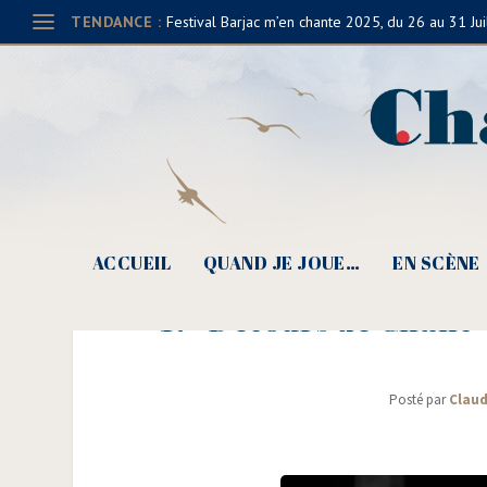
TENDANCE :
Festival Barjac m’en chante 2025, du 26 au 31 Jui
ACCUEIL
QUAND JE JOUE…
EN SCÈNE
e
17
Détours de Chant – 
Posté par
Claud