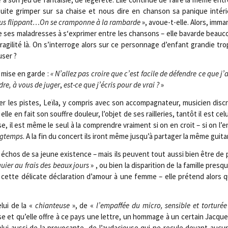
suite grim­per sur sa chaise et nous dire en chan­son sa panique inté­ri
 plus flippant…On se cram­ponne à la ram­barde
», avoue-t-elle. Alors, imma
de ses mal­adresses à s‘exprimer entre les chan­sons – elle bavarde beau­c
­gi­li­té là. On s’interroge alors sur ce per­son­nage d’enfant gran­die tr
user ?
 mise en garde :
« N’allez pas croire que c’est facile de défendre ce que j’ai
dre, à vous de juger
,
est-ce que j’écris pour de vrai ?
»
 les pistes, Leï­la, y com­pris avec son accom­pa­gna­teur, musi­cien dis­
 elle en fait son souffre dou­leur, l’objet de ses raille­ries, tan­tôt il est ce
, il est même le seul à la com­prendre vrai­ment si on en croit – si on l’e
ng­temps
. A la fin du concert ils iront même jusqu’à par­ta­ger la même guita
s échos de sa jeune exis­tence – mais ils peuvent tout aus­si bien être de p
guier au frais des beaux jours
» , ou bien la dis­pa­ri­tion de la famille presq
 cette déli­cate décla­ra­tion d’amour à une femme – elle pré­tend alors 
lui de la «
chian­teuse
», de «
l’empaffée du micro, sen­sible et tor­tu­rée
et qu’elle offre à ce pays une lettre, un hom­mage à un cer­tain Jacque
ui aus­si de la pro­vo­cante, de l’audacieuse qui ne recule devant auc