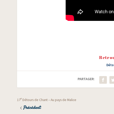
Retrou
Déto
PARTAGER:
e
17
Détours de Chant – Au pays de Malice
Précédent