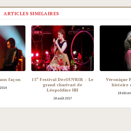
ARTICLES SIMILAIRES
e
ans façon
15
Festival DécOUVRIR – Le
Véronique P
grand charivari de
histoire 
 2014
Léopoldine HH
18 décem
18 août 2017