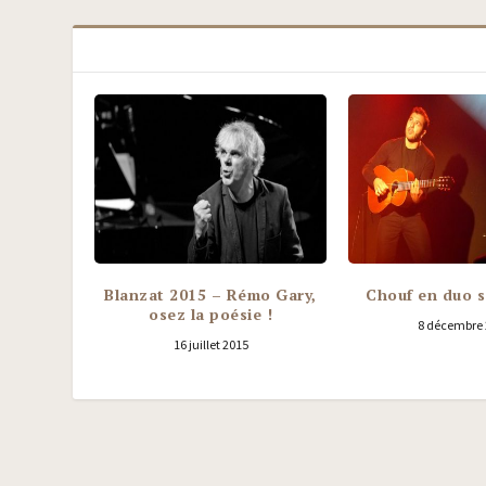
Blanzat 2015 – Rémo Gary,
Chouf en duo s
osez la poésie !
8 décembre
16 juillet 2015