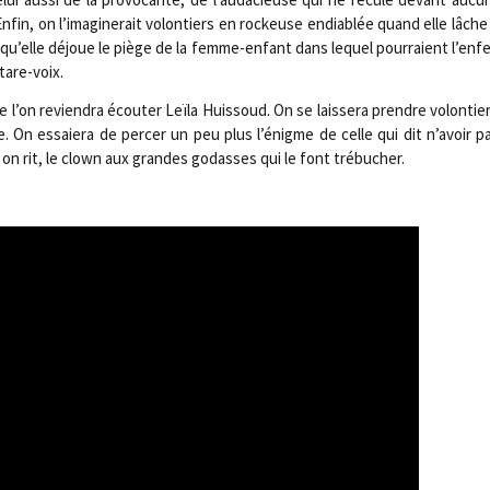
in, on l’imaginerait volon­tiers en rockeuse endia­blée quand elle lâche 
 qu’elle déjoue le piège de la femme-enfant dans lequel pour­raient l’enf
tare-voix.
on revien­dra écou­ter Leï­la Huis­soud. On se lais­se­ra prendre volon­tie
sse. On essaie­ra de per­cer un peu plus l’énigme de celle qui dit n’avoir 
on rit, le clown aux grandes godasses qui le font trébucher.