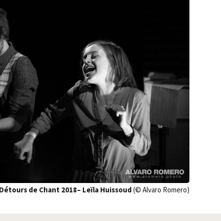
Détours de Chant 2018– Leï­la Huis­soud
(© Alva­ro Romero)