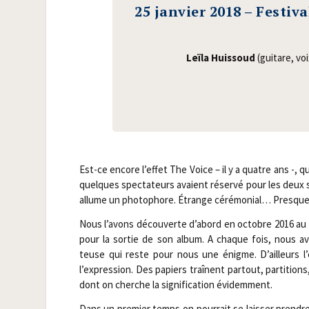
25 janvier 2018 – Festiv
Leï­la Huis­soud
(gui­tare, vo
Est-ce encore l’effet The Voice – il y a quatre ans -, q
quelques spec­ta­teurs avaient réser­vé pour les deux 
allume un pho­to­phore. Étrange céré­mo­nial… Presqu
Nous l’avons décou­verte d’abord en octobre 2016 au c
pour la sor­tie de son album. A chaque fois, nous a
teuse qui reste pour nous une énigme. D’ailleurs l
l’expression. Des papiers traînent par­tout, par­ti­tion
dont on cherche la signi­fi­ca­tion évidemment.
Dans un pre­mier temps on pour­rait se lais­ser prendre 