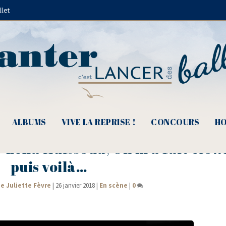
llet
ALBUMS
VIVE LA REPRISE !
CONCOURS
HO
Leïla Huissoud, On m’a fait clow
puis voilà…
e Juliette Fèvre
|
26 janvier 2018
|
En scène
|
0