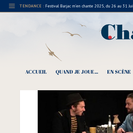
TENDANCE :
Festival Barjac m’en chante 2025, du 26 au 31 Jui
Le Bijou, Festival Lève 
ACCUEIL
QUAND JE JOUE…
EN SCÈNE