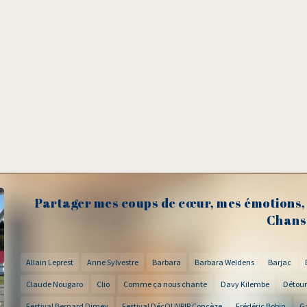
Partager mes coups de cœur, mes émotions, 
Chans
Allain Leprest
Anne Sylvestre
Barbara
Barbara Weldens
Barjac
Claude Nougaro
Clio
Comme ça nous chante
Davy Kilembe
Détour
Festival Bernard Dimey
Festival DécOUVRIR Concèze
Frédéric Bobin
G