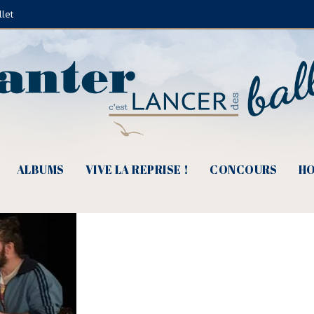
llet
ton vers 2017 (© Le Bijou)
ALBUMS
VIVE LA REPRISE !
CONCOURS
HO