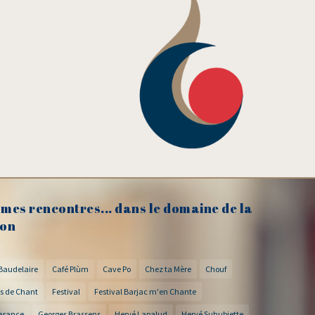
mes rencontres... dans le domaine de la
on
Baudelaire
Café Plùm
Cave Po
Chez ta Mère
Chouf
s de Chant
Festival
Festival Barjac m'en Chante
arance
Georges Brassens
Hervé Lapalud
Hervé Suhubiette