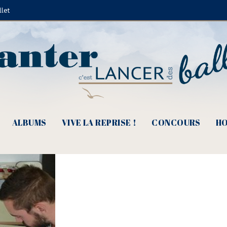
llet
hanteur ? (© Claude Fèvre)
ALBUMS
VIVE LA REPRISE !
CONCOURS
HO