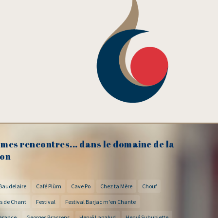
mes rencontres... dans le domaine de la
on
Baudelaire
Café Plùm
Cave Po
Chez ta Mère
Chouf
s de Chant
Festival
Festival Barjac m'en Chante
arance
Georges Brassens
Hervé Lapalud
Hervé Suhubiette