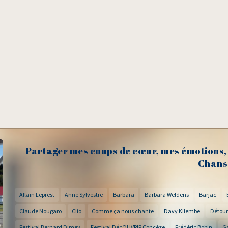
Partager mes coups de cœur, mes émotions, 
Chans
Allain Leprest
Anne Sylvestre
Barbara
Barbara Weldens
Barjac
Claude Nougaro
Clio
Comme ça nous chante
Davy Kilembe
Détour
Festival Bernard Dimey
Festival DécOUVRIR Concèze
Frédéric Bobin
G