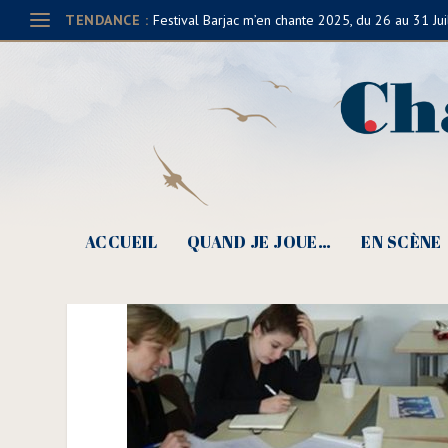
TENDANCE :
Festival Barjac m’en chante 2025, du 26 au 31 Jui
e
30
Pic d’Or : métier c
ACCUEIL
QUAND JE JOUE…
EN SCÈNE