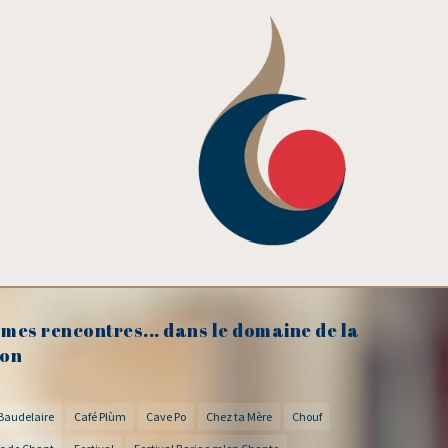
mes rencontres... dans le domaine de la
on
Baudelaire
Café Plùm
Cave Po
Chez ta Mère
Chouf