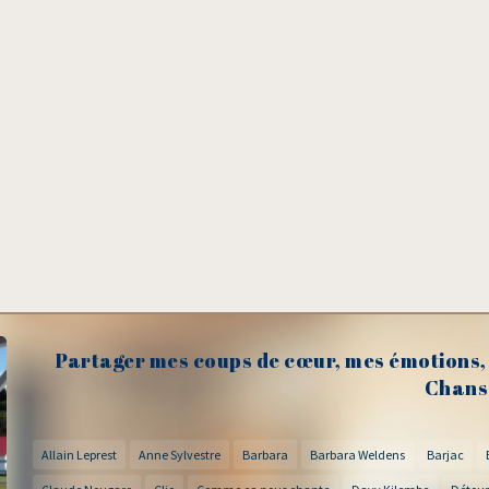
Partager mes coups de cœur, mes émotions, 
Chans
Allain Leprest
Anne Sylvestre
Barbara
Barbara Weldens
Barjac