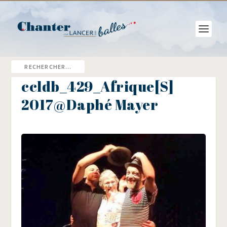
ccldb_429_Afrique[S]
2017@Daphé Mayer