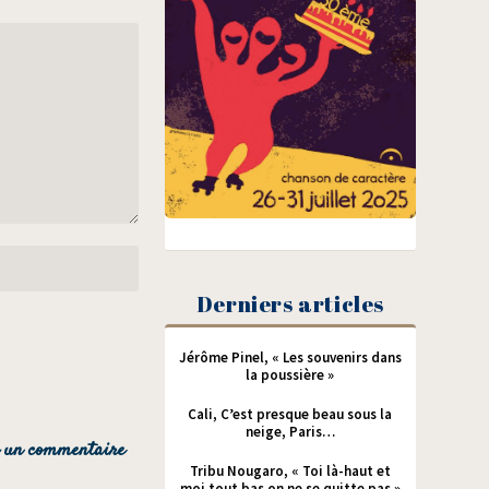
Derniers articles
Jérôme Pinel, « Les souvenirs dans
la poussière »
Cali, C’est presque beau sous la
neige, Paris…
Tribu Nougaro, « Toi là-haut et
moi tout bas on ne se quitte pas »