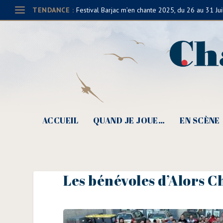
TENDANCE :
Festival Barjac m’en chante 2025, du 26 au 31 Jui
ACCUEIL
QUAND JE JOUE…
EN SCÈNE
Les bénévoles d’Alors C