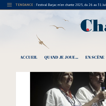
TENDANCE :
Festival Barjac m’en chante 2025, du 26 au 31 Jui
Dominique Janin et Ala
ACCUEIL
QUAND JE JOUE…
EN SCÈNE