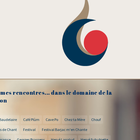
mes rencontres... dans le domaine de la
on
Baudelaire
Café Plùm
Cave Po
Chez ta Mère
Chouf
s de Chant
Festival
Festival Barjac m'en Chante
arance
Georges Brassens
Hervé Lapalud
Hervé Suhubiette