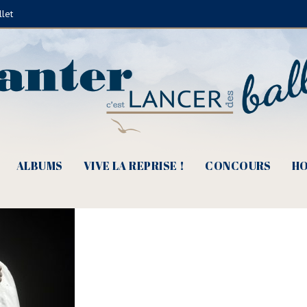
llet
in Navarro (© droits réservés)
ALBUMS
VIVE LA REPRISE !
CONCOURS
HO