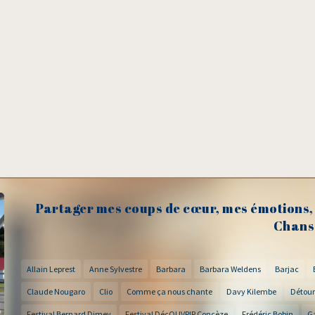
Partager mes coups de cœur, mes émotions, 
Chans
Allain Leprest
Anne Sylvestre
Barbara
Barbara Weldens
Barjac
Claude Nougaro
Clio
Comme ça nous chante
Davy Kilembe
Détour
Festival Bernard Dimey
Festival DécOUVRIR Concèze
Frédéric Bobin
G