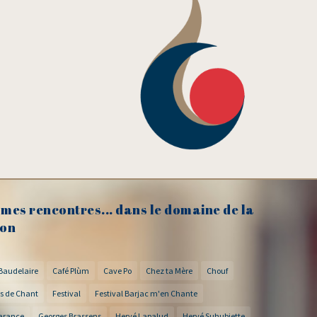
mes rencontres... dans le domaine de la
on
Baudelaire
Café Plùm
Cave Po
Chez ta Mère
Chouf
s de Chant
Festival
Festival Barjac m'en Chante
arance
Georges Brassens
Hervé Lapalud
Hervé Suhubiette