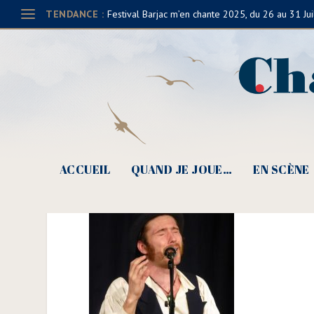
TENDANCE :
Festival Barjac m’en chante 2025, du 26 au 31 Jui
Archibald, un nouveau 
ACCUEIL
QUAND JE JOUE…
EN SCÈNE