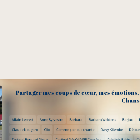
Partager mes coups de cœur, mes émotions, 
Chans
Allain Leprest
Anne Sylvestre
Barbara
Barbara Weldens
Barjac
Claude Nougaro
Clio
Comme ça nous chante
Davy Kilembe
Détour
Festival Bernard Dimey
Festival DécOUVRIR Concèze
Frédéric Bobin
G