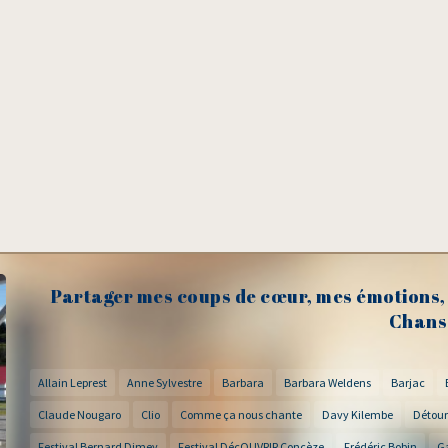
Partager mes coups de cœur, mes émotions, 
Chans
Allain Leprest
Anne Sylvestre
Barbara
Barbara Weldens
Barjac
Claude Nougaro
Clio
Comme ça nous chante
Davy Kilembe
Détour
Festival Bernard Dimey
Festival DécOUVRIR Concèze
Frédéric Bobin
G