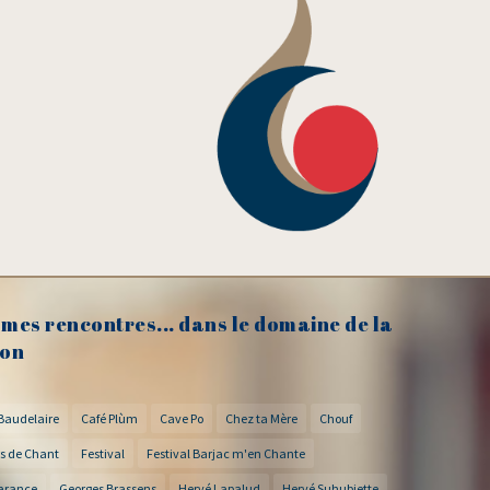
mes rencontres... dans le domaine de la
on
Baudelaire
Café Plùm
Cave Po
Chez ta Mère
Chouf
s de Chant
Festival
Festival Barjac m'en Chante
arance
Georges Brassens
Hervé Lapalud
Hervé Suhubiette