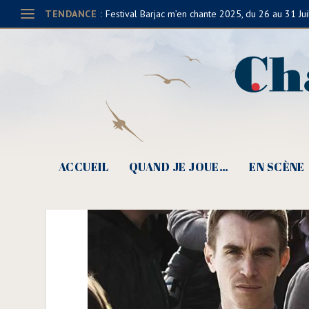
TENDANCE :
Festival Barjac m’en chante 2025, du 26 au 31 Jui
Barjac, Ben Mazué (© D
ACCUEIL
QUAND JE JOUE…
EN SCÈNE