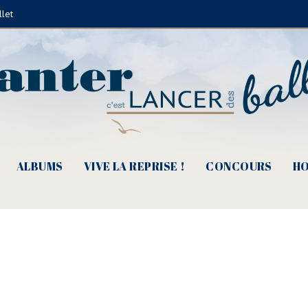
llet
en-chanteur (© Claude Fèvre)
ALBUMS
VIVE LA REPRISE !
CONCOURS
HO