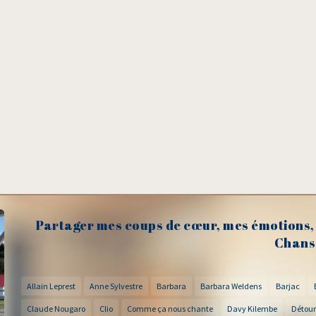
Partager mes coups de cœur, mes émotions, 
Chans
Allain Leprest
Anne Sylvestre
Barbara
Barbara Weldens
Barjac
Claude Nougaro
Clio
Comme ça nous chante
Davy Kilembe
Détour