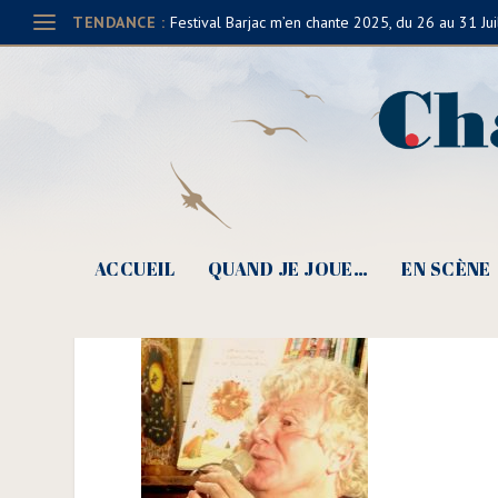
TENDANCE :
Festival Barjac m’en chante 2025, du 26 au 31 Jui
Bernard Joyet, tendre 
ACCUEIL
QUAND JE JOUE…
EN SCÈNE