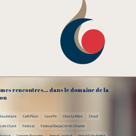
mes rencontres... dans le domaine de la
on
Baudelaire
Café Plùm
Cave Po
Chez ta Mère
Chouf
s de Chant
Festival
Festival Barjac m'en Chante
arance
Georges Brassens
Hervé Lapalud
Hervé Suhubiette