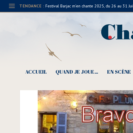
TENDANCE :
Festival Barjac m’en chante 2025, du 26 au 31 Jui
Café Plùm 2015(@Claud
ACCUEIL
QUAND JE JOUE…
EN SCÈNE