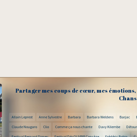
Partager mes coups de cœur, mes émotions, 
Chans
Allain Leprest
Anne Sylvestre
Barbara
Barbara Weldens
Barjac
Claude Nougaro
Clio
Comme ça nous chante
Davy Kilembe
Détour
Festival Bernard Dimey
Festival DécOUVRIR Concèze
Frédéric Bobin
G