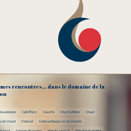
mes rencontres... dans le domaine de la
on
Baudelaire
Café Plùm
Cave Po
Chez ta Mère
Chouf
s de Chant
Festival
Festival Barjac m'en Chante
arance
Georges Brassens
Hervé Lapalud
Hervé Suhubiette