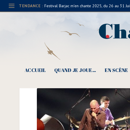
TENDANCE :
Festival Barjac m’en chante 2025, du 26 au 31 Jui
C’est la récré pour Her
réservés)
ACCUEIL
QUAND JE JOUE…
EN SCÈNE