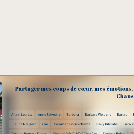
Partager mes coups de cœur, mes émotions, 
Chans
Allain Leprest
Anne Sylvestre
Barbara
Barbara Weldens
Barjac
Claude Nougaro
Clio
Comme ça nous chante
Davy Kilembe
Détour
Festival Bernard Dimey
Festival DécOUVRIR Concèze
Frédéric Bobin
G