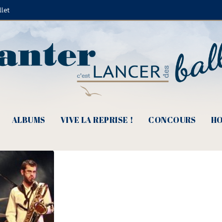
llet
vé Suhubiette et Pulcinella (Ⓒ dro
ALBUMS
VIVE LA REPRISE !
CONCOURS
HO