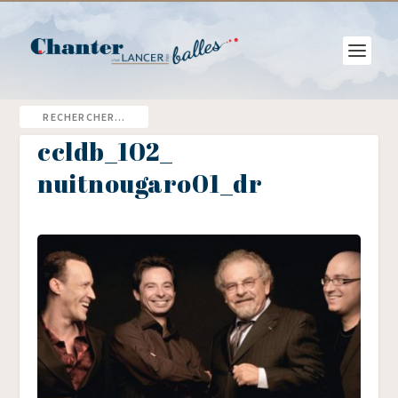
ccldb_​102_​
nuitnougaro01_​dr