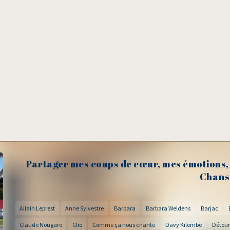
Partager mes coups de cœur, mes émotions, 
Chans
Allain Leprest
Anne Sylvestre
Barbara
Barbara Weldens
Barjac
Claude Nougaro
Clio
Comme ça nous chante
Davy Kilembe
Détour