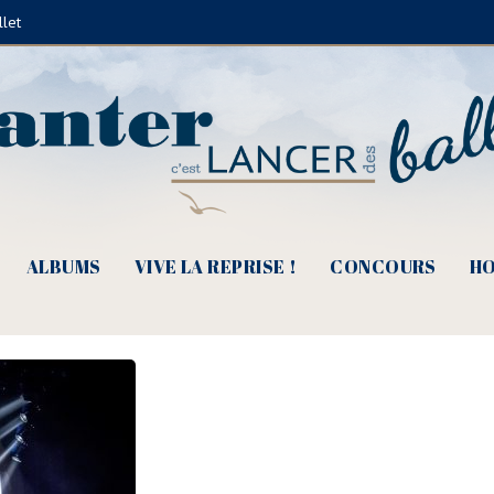
llet
al Bernard Dimey 2017 (© Domi
ALBUMS
VIVE LA REPRISE !
CONCOURS
HO