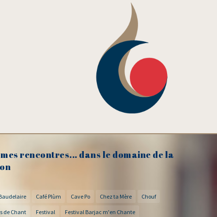
mes rencontres... dans le domaine de la
on
Baudelaire
Café Plùm
Cave Po
Chez ta Mère
Chouf
s de Chant
Festival
Festival Barjac m'en Chante