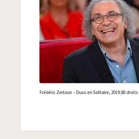
Fré­dé­ric Zei­toun – Duos en Soli­taire, 2019 (© droit