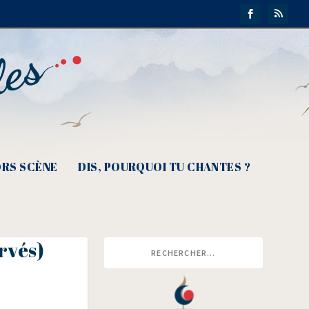
RS SCÈNE
DIS, POURQUOI TU CHANTES ?
rvés)