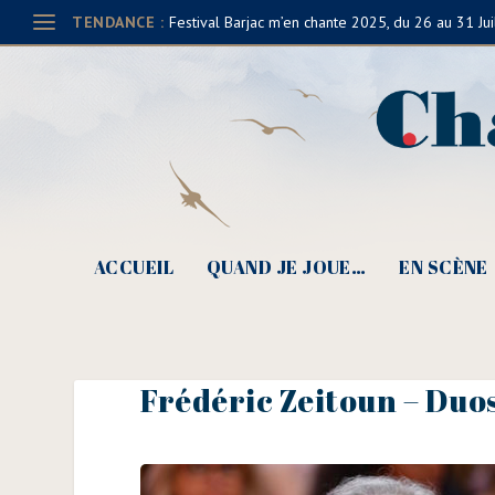
TENDANCE :
Festival Barjac m’en chante 2025, du 26 au 31 Jui
ACCUEIL
QUAND JE JOUE…
EN SCÈNE
Frédéric Zeitoun – Duos