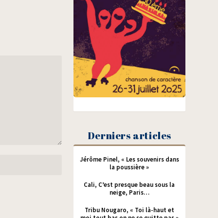
Derniers articles
Jérôme Pinel, « Les souvenirs dans
la poussière »
Cali, C’est presque beau sous la
neige, Paris…
Tribu Nougaro, « Toi là-haut et
moi tout bas on ne se quitte pas »