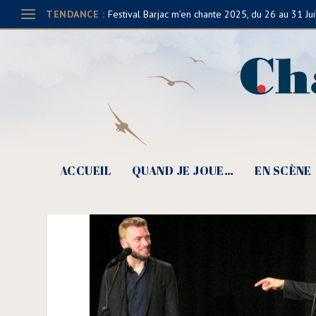
TENDANCE :
Festival Barjac m’en chante 2025, du 26 au 31 Jui
Guilhem Valayé & Valér
ACCUEIL
QUAND JE JOUE…
EN SCÈNE