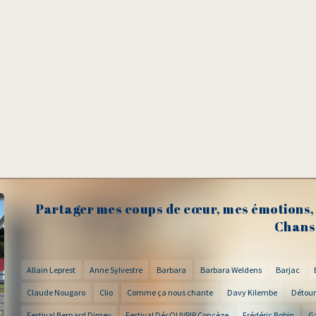
Partager mes coups de cœur, mes émotions, 
Chans
Allain Leprest
Anne Sylvestre
Barbara
Barbara Weldens
Barjac
Claude Nougaro
Clio
Comme ça nous chante
Davy Kilembe
Détour
Festival Bernard Dimey
Festival DécOUVRIR Concèze
Frédéric Bobin
G