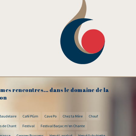
mes rencontres... dans le domaine de la
on
Baudelaire
Café Plùm
Cave Po
Chez ta Mère
Chouf
s de Chant
Festival
Festival Barjac m'en Chante
arance
Georges Brassens
Hervé Lapalud
Hervé Suhubiette