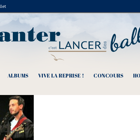
llet
ian Renault – Le Bijou (© René Pa
ALBUMS
VIVE LA REPRISE !
CONCOURS
HO