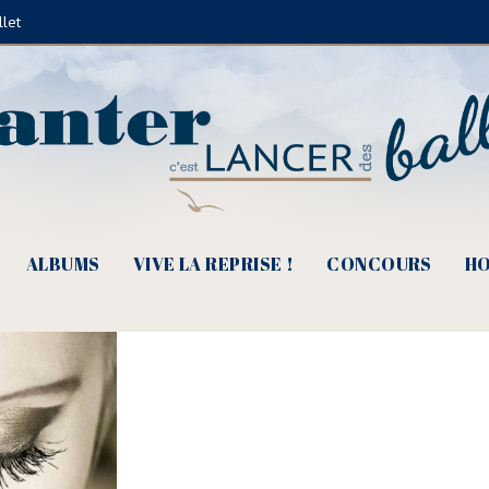
llet
ur du monde (© Xavier Pagès)
ALBUMS
VIVE LA REPRISE !
CONCOURS
HO