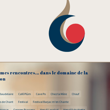
mes rencontres... dans le domaine de la
on
Baudelaire
Café Plùm
Cave Po
Chez ta Mère
Chouf
s de Chant
Festival
Festival Barjac m'en Chante
arance
Georges Brassens
Hervé Lapalud
Hervé Suhubiette