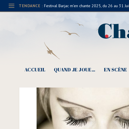
TENDANCE :
Festival Barjac m’en chante 2025, du 26 au 31 Jui
Hélène Piris, album To
ACCUEIL
QUAND JE JOUE…
EN SCÈNE