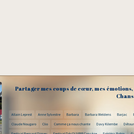
Partager mes coups de cœur, mes émotions, 
Chans
Allain Leprest
Anne Sylvestre
Barbara
Barbara Weldens
Barjac
Claude Nougaro
Clio
Comme ça nous chante
Davy Kilembe
Détour
Festival Bernard Dimey
Festival DécOUVRIR Concèze
Frédéric Bobin
G