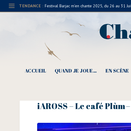
TENDANCE :
Festival Barjac m’en chante 2025, du 26 au 31 Jui
ACCUEIL
QUAND JE JOUE…
EN SCÈNE
iAROSS – Le café Plùm –