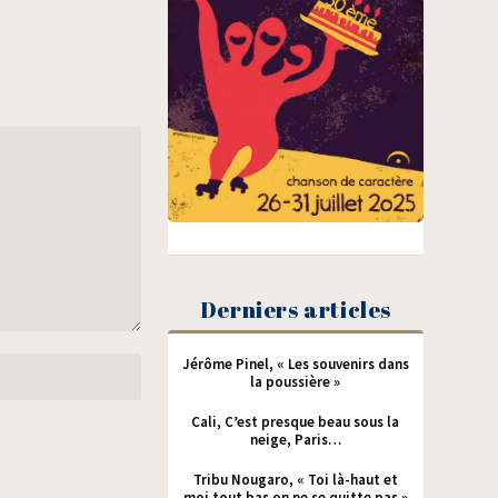
Derniers articles
Jérôme Pinel, « Les souvenirs dans
la poussière »
Cali, C’est presque beau sous la
neige, Paris…
Tribu Nougaro, « Toi là-haut et
moi tout bas on ne se quitte pas »