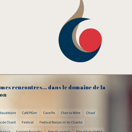
mes rencontres... dans le domaine de la
on
Baudelaire
Café Plùm
Cave Po
Chez ta Mère
Chouf
s de Chant
Festival
Festival Barjac m'en Chante
arance
Georges Brassens
Hervé Lapalud
Hervé Suhubiette