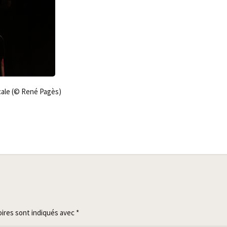
i­cale (© René Pagès)
oires sont indiqués avec
*