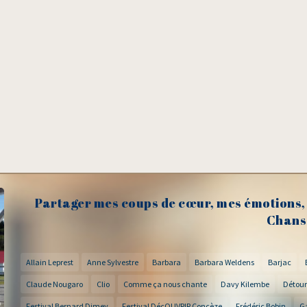
Partager mes coups de cœur, mes émotions, 
Chans
Allain Leprest
Anne Sylvestre
Barbara
Barbara Weldens
Barjac
Claude Nougaro
Clio
Comme ça nous chante
Davy Kilembe
Détour
Festival Bernard Dimey
Festival DécOUVRIR Concèze
Frédéric Bobin
G