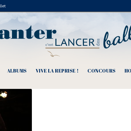
llet
 un piano noir… Lecture musicale 
ALBUMS
VIVE LA REPRISE !
CONCOURS
HO