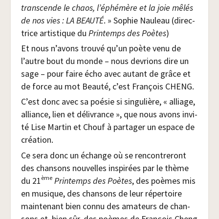
trans­cende le chaos, l’éphémère et la joie mêlés
de nos vies : LA BEAUTÉ
. » Sophie Nau­leau (direc­
trice artis­tique du
Prin­temps des Poètes
)
Et nous n’avons trou­vé qu’un poète venu de
l’autre bout du monde – nous devrions dire un
sage – pour faire écho avec autant de grâce et
de force au mot Beau­té, c’est Fran­çois CHENG.
C’est donc avec sa poé­sie si sin­gu­lière, « alliage,
alliance, lien et déli­vrance », que nous avons invi­
té Lise Mar­tin et Chouf à par­ta­ger un espace de
création.
Ce sera donc un échange où se ren­con­tre­ront
des chan­sons nou­velles ins­pi­rées par le thème
ème
du 21
Prin­temps des Poètes
, des poèmes mis
en musique, des chan­sons de leur réper­toire
main­te­nant bien connu des ama­teurs de chan­
sons et, bien sûr, des poèmes de Fran­çois Cheng