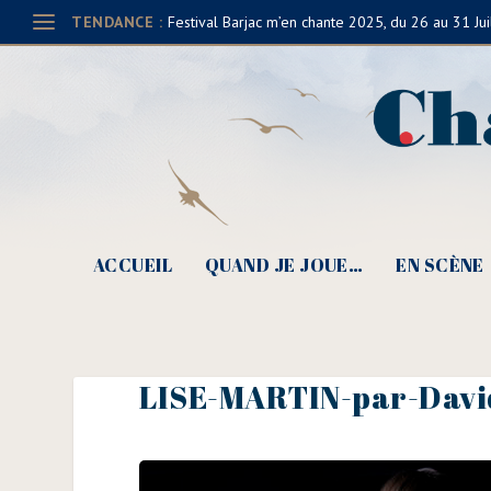
TENDANCE :
Festival Barjac m’en chante 2025, du 26 au 31 Jui
ACCUEIL
QUAND JE JOUE…
EN SCÈNE
LISE-MARTIN-par-Dav