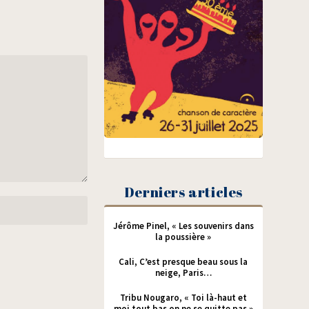
Derniers articles
Jérôme Pinel, « Les souvenirs dans
la poussière »
Cali, C’est presque beau sous la
neige, Paris…
Tribu Nougaro, « Toi là-haut et
moi tout bas on ne se quitte pas »