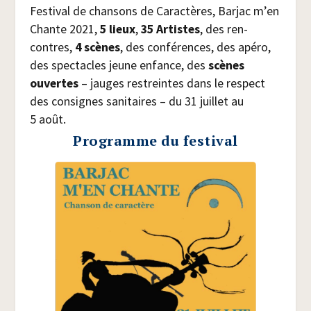
Fes­ti­val de chan­sons de Carac­tères, Bar­jac m’en
Chante 2021,
5 lieux
,
35 Artistes
, des ren­
contres,
4 scènes
, des confé­rences, des apé­ro,
des spec­tacles jeune enfance, des
scènes
ouvertes
– jauges res­treintes dans le res­pect
des consignes sani­taires – du 31 juillet au
5 août.
Programme du festival