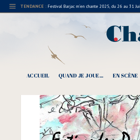
TENDANCE :
Festival Barjac m’en chante 2025, du 26 au 31 Jui
Estivades Poétiques, à 
2019-min
ACCUEIL
QUAND JE JOUE…
EN SCÈNE