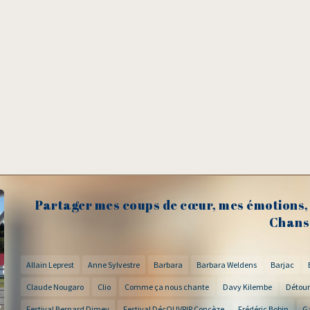
Partager mes coups de cœur, mes émotions, 
Chans
Allain Leprest
Anne Sylvestre
Barbara
Barbara Weldens
Barjac
Claude Nougaro
Clio
Comme ça nous chante
Davy Kilembe
Détour
Festival Bernard Dimey
Festival DécOUVRIR Concèze
Frédéric Bobin
G