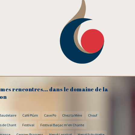
mes rencontres... dans le domaine de la
on
Baudelaire
Café Plùm
Cave Po
Chez ta Mère
Chouf
s de Chant
Festival
Festival Barjac m'en Chante
arance
Georges Brassens
Hervé Lapalud
Hervé Suhubiette