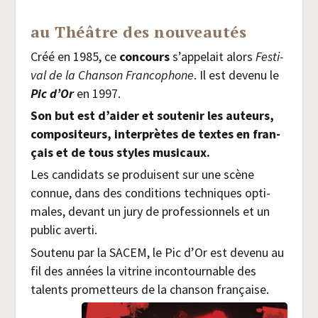
au Théâtre des nouveautés
Créé en 1985, ce
concours
s’appelait alors
Fes­ti­
val de la Chan­son Fran­co­phone
. Il est deve­nu le
Pic d’Or
en 1997.
Son but est d’ai­der et sou­te­nir les auteurs,
com­po­si­teurs, inter­prètes de textes en fran­
çais et de tous styles musicaux.
Les can­di­dats se pro­duisent sur une scène
connue, dans des condi­tions tech­niques opti­
males, devant un jury de pro­fes­sion­nels et un
public averti.
Sou­te­nu par la SACEM, le Pic d’Or est deve­nu au
fil des années la vitrine incon­tour­nable des
talents pro­met­teurs de la chan­son française.