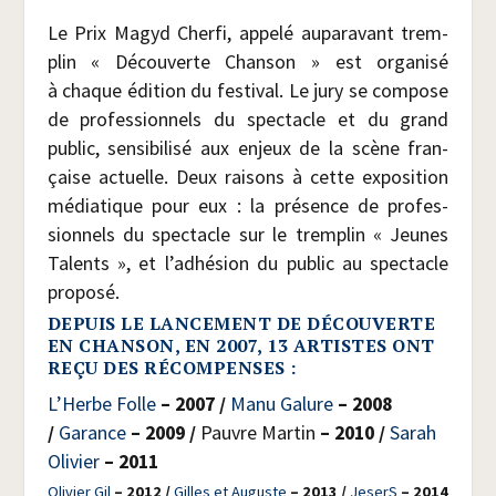
Le Prix Magyd Cher­fi, appe­lé aupa­ra­vant trem­
plin « Décou­verte Chan­son » est orga­ni­sé
à chaque édi­tion du fes­ti­val. Le jury se com­pose
de pro­fes­sion­nels du spec­tacle et du grand
public, sen­si­bi­li­sé aux enjeux de la scène fran­
çaise actuelle. Deux rai­sons à cette expo­si­tion
média­tique pour eux : la pré­sence de pro­fes­
sion­nels du spec­tacle sur le trem­plin « Jeunes
Talents », et l’adhésion du public au spec­tacle
proposé.
DEPUIS LE LANCEMENT DE DÉCOUVERTE
EN CHANSON, EN 2007,
13 ARTISTES
ONT
REÇU DES RÉCOMPENSES :
L’Herbe Folle
– 2007 /
Manu Galure
– 2008
/
Garance
– 2009 /
Pauvre Mar­tin
– 2010 /
Sarah
Oli­vier
– 2011
Oli­vier Gil
– 2012 /
Gilles et Auguste
– 2013 /
JeserS
– 2014