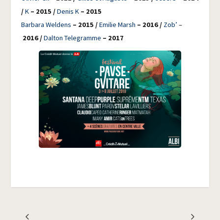
/
K
– 2015 /
Denis K
– 2015
Bar­ba­ra Wel­dens
– 2015 /
Emi­lie Marsh
– 2016 /
Zob’
–
2016 /
Dal­ton Tele­gramme
– 2017