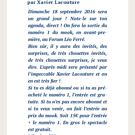
par
Xavier Lacouture
Dimanche 18 sep­tembre 2016 sera
un grand jour ! Note-le sur ton
agen­da, direct ! On fera la sor­tie du
numé­ro 1 du mook, en avant-pre­
mière, au Forum Léo Ferré.
Bien sûr, il y aura des invi­tés, des
sur­prises, de très chouettes invi­tés,
de très chouettes sur­prises, je veux
dire. L’a­près-midi sera pré­sen­té par
l’im­pec­cable Xavier Lacou­ture et on
en est très fier !
Si tu es déjà abon­né ou si tu as pré-
ache­té le numé­ro 1, l’en­trée est gra­
tuite. Si tu n’es pas encore abon­né et
si tu veux venir, on fait l’en­trée au
prix du mook. Soit 15€ pour l’en­trée
+ le numé­ro 1. En gros le spec­tacle
est gratuit.