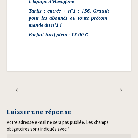
L’E­quipe d’Hexagone
Tarifs : entrée + n°1 :
15€
. Gra­tuit
pour les abon­nés ou toute pré­com­
mande du n°1 !
For­fait tarif plein : 15.00 €
Laisser une réponse
Votre adresse e-mail ne sera pas publiée.
Les champs
obligatoires sont indiqués avec
*