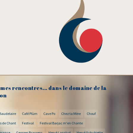
mes rencontres... dans le domaine de la
on
Baudelaire
Café Plùm
Cave Po
Chez ta Mère
Chouf
s de Chant
Festival
Festival Barjac m'en Chante
arance
Georges Brassens
Hervé Lapalud
Hervé Suhubiette