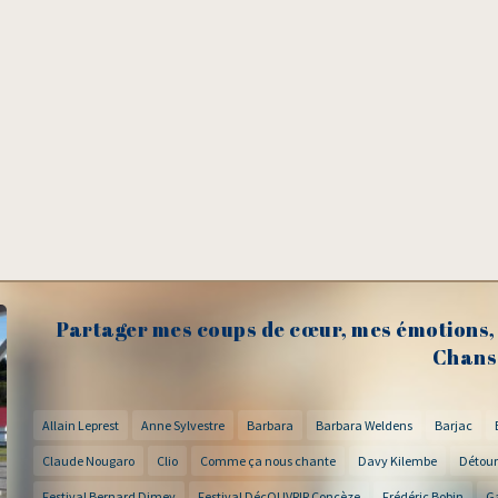
Partager mes coups de cœur, mes émotions, 
Chans
Allain Leprest
Anne Sylvestre
Barbara
Barbara Weldens
Barjac
Claude Nougaro
Clio
Comme ça nous chante
Davy Kilembe
Détour
Festival Bernard Dimey
Festival DécOUVRIR Concèze
Frédéric Bobin
G