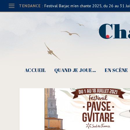
TENDANCE :
Festival Barjac m’en chante 2025, du 26 au 31 Jui
CCLDB- 725 – Pause Gui
ACCUEIL
QUAND JE JOUE…
EN SCÈNE