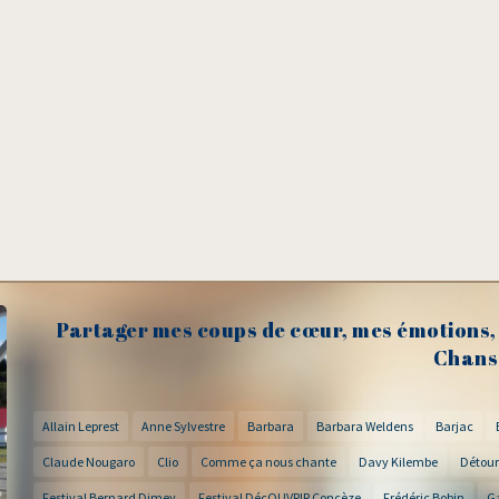
Partager mes coups de cœur, mes émotions, 
Chans
Allain Leprest
Anne Sylvestre
Barbara
Barbara Weldens
Barjac
Claude Nougaro
Clio
Comme ça nous chante
Davy Kilembe
Détour
Festival Bernard Dimey
Festival DécOUVRIR Concèze
Frédéric Bobin
G