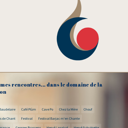
mes rencontres... dans le domaine de la
on
Baudelaire
Café Plùm
Cave Po
Chez ta Mère
Chouf
s de Chant
Festival
Festival Barjac m'en Chante
arance
Georges Brassens
Hervé Lapalud
Hervé Suhubiette