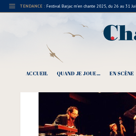
TENDANCE :
Festival Barjac m’en chante 2025, du 26 au 31 Jui
Marin, Le Bijou, 2017 (
ACCUEIL
QUAND JE JOUE…
EN SCÈNE