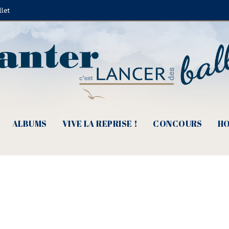
llet
022(©Fédéchanson)
ALBUMS
VIVE LA REPRISE !
CONCOURS
HO