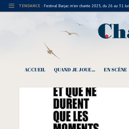
TENDANCE :
Festival Barjac m’en chante 2025, du 26 au 31 Jui
Fédéchanson – vœux 2
ACCUEIL
QUAND JE JOUE…
EN SCÈNE