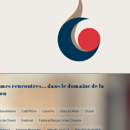
mes rencontres... dans le domaine de la
on
Baudelaire
Café Plùm
Cave Po
Chez ta Mère
Chouf
s de Chant
Festival
Festival Barjac m'en Chante
arance
Georges Brassens
Hervé Lapalud
Hervé Suhubiette