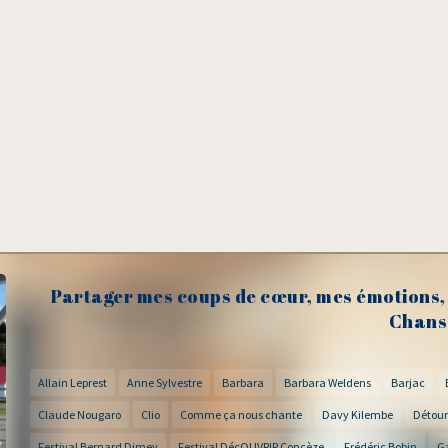
Partager mes coups de cœur, mes émotions, 
Chans
Allain Leprest
Anne Sylvestre
Barbara
Barbara Weldens
Barjac
Claude Nougaro
Clio
Comme ça nous chante
Davy Kilembe
Détour
Festival Bernard Dimey
Festival DécOUVRIR Concèze
Frédéric Bobin
G